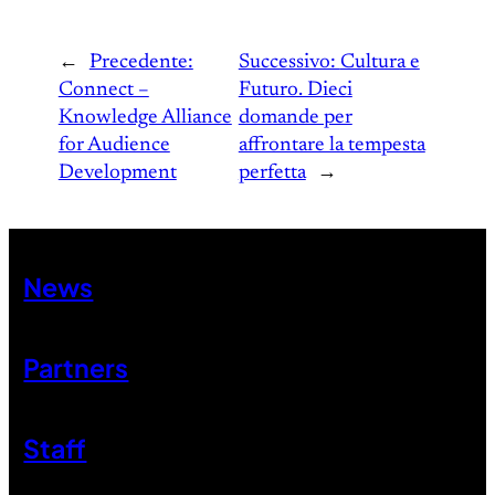
←
Precedente:
Successivo:
Cultura e
Connect –
Futuro. Dieci
Knowledge Alliance
domande per
for Audience
affrontare la tempesta
Development
perfetta
→
News
Partners
Staff