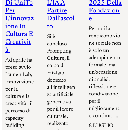
Di UniTo
L’IA A
2025 Della
Per
Partire
Fondazion
L’innovaz
Dall’ascol
E
Ione In
To
Per noi la
Cultura E
rendicontazio
Si è
Creativit
ne sociale non
concluso
À
è solo un
Prompting
adempimento
Culture, il
Ad aprile ha
formale, ma
corso di
preso avvio
un’occasione
FitzLab
Lumen Lab,
di analisi,
dedicato
Innovazione
riflessione e
all’intelligen
per la
condivisione,
za artificiale
cultura e la
per il
generativa
creatività : il
migliorament
per il lavoro
percorso di
o continuo.…
culturale,
capacity
realizzato
building
8 LUGLIO