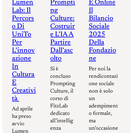
Lumen
Prompti
È Online
Lab: Il
Ng
Il
Percors
Culture:
Bilancio
O Di
Costruir
Sociale
UniTo
E L’IA A
2025
Per
Partire
Della
L’innov
Dall’asc
Fondazio
Azione
Olto
Ne
In
Si è
Per noi la
Cultura
concluso
rendicontazi
E
Prompting
one sociale
Creativi
Culture, il
non è solo
Tà
corso di
un
FitzLab
adempiment
Ad aprile
dedicato
o formale,
ha preso
all’intellig
ma
avvio
enza
un’occasione
Lumen