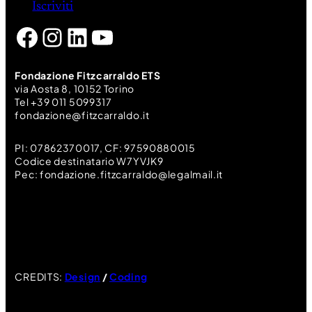
Iscriviti
Facebook
Instagram
LinkedIn
YouTube
Fondazione Fitzcarraldo ETS
via Aosta 8, 10152 Torino
Tel +39 011 5099317
fondazione@fitzcarraldo.it
PI: 07862370017, CF: 97590880015
Codice destinatario W7YVJK9
Pec: fondazione.fitzcarraldo@legalmail.it
CREDITS:
Design
/
Coding