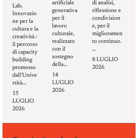
artificiale
di analisi,
Lab,
generativa
riflessione e
Innovazio
per il
condivision
ne per la
lavoro
e, per il
cultura e la
culturale,
miglioramen
creatività :
realizzato
to continuo.
il percorso
con il
…
di capacity
sostegno
8 LUGLIO
building
della…
2026
promosso
14
dall’Unive
LUGLIO
rsità…
2026
15
LUGLIO
2026