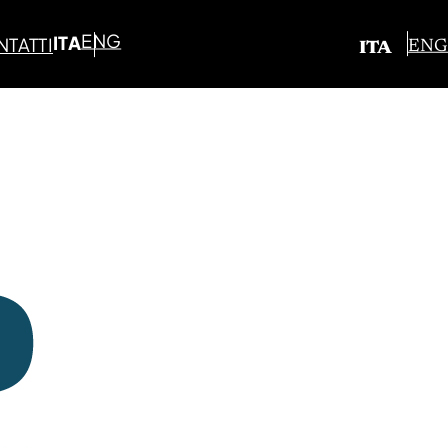
ENG
ITA
TATTI
ENG
ITA