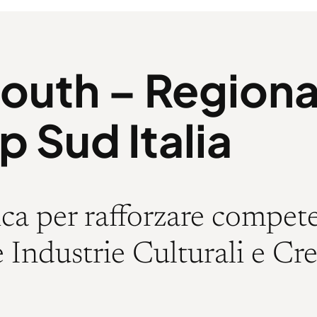
outh – Regional
p Sud Italia
gica per rafforzare compet
 Industrie Culturali e Cre