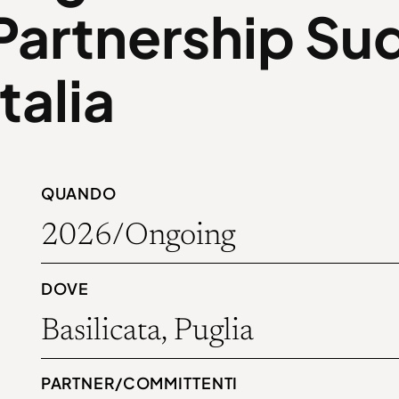
Partnership Su
Italia
QUANDO
2026
/Ongoing
DOVE
Basilicata, Puglia
PARTNER/COMMITTENTI