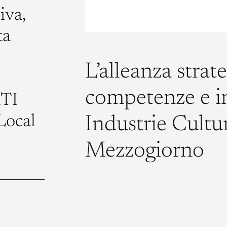
iva,
ta
L’alleanza strat
competenze e i
RTI
Local
Industrie Cultur
Mezzogiorno