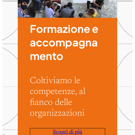
Formazione e
accompagna
mento
Coltiviamo le
competenze, al
fianco delle
organizzazioni
Scopri di più