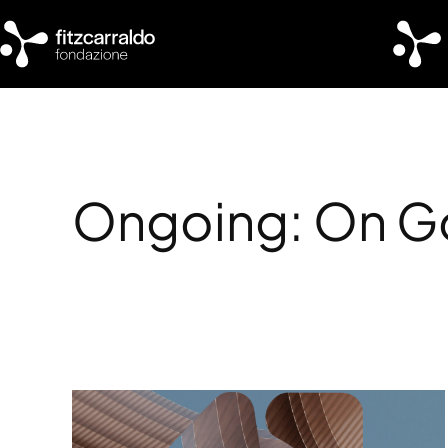
Vai
al
contenuto
Ongoing:
On G