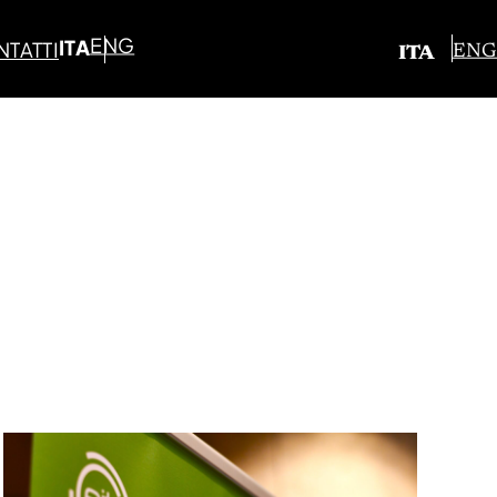
ENG
ITA
TATTI
ENG
ITA