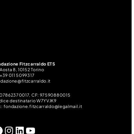
dazione Fitzcarraldo ETS
 Aosta 8, 10152 Torino
 +39 011 5099317
dazione@fitzcarraldo.it
: 07862370017, CF: 97590880015
ice destinatario W7YVJK9
: fondazione.fitzcarraldo@legalmail.it
Instagram
LinkedIn
YouTube