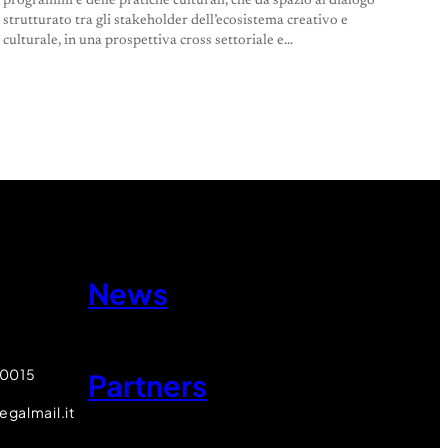
programmi e delle pratiche culturali, che dà spazio al dialogo
strutturato tra gli stakeholder dell’ecosistema creativo e
culturale, in una prospettiva cross settoriale e…
News
80015
Partners
egalmail.it