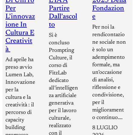
Di UniTo
L’IA A
2025 Della
Per
Partire
Fondazion
L’innovaz
Dall’ascol
E
Ione In
To
Per noi la
Cultura E
rendicontazio
Si è
Creativit
ne sociale non
concluso
À
è solo un
Prompting
adempimento
Culture, il
Ad aprile ha
formale, ma
corso di
preso avvio
un’occasione
FitzLab
Lumen Lab,
di analisi,
dedicato
Innovazione
riflessione e
all’intelligen
per la
condivisione,
za artificiale
cultura e la
per il
generativa
creatività : il
migliorament
per il lavoro
percorso di
o continuo.…
culturale,
capacity
realizzato
building
8 LUGLIO
con il