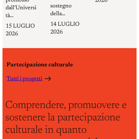
promosso
2026
sostegno
dall’Universi
della…
tà…
14 LUGLIO
15 LUGLIO
2026
2026
Partecipazione culturale
Tutti i progetti
Comprendere, promuovere e
sostenere la partecipazione
culturale in quanto